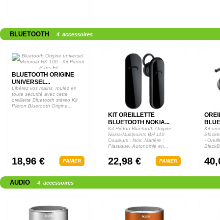
BLUETOOTH
4 accessoires
BLUETOOTH ORIGINE
UNIVERSEL...
Libérez vos mains, roulez en
toute sécurité avec cette
oreillette Bluetooth stéréo Kit
Piéton Bluetooth Origine...
KIT OREILLETTE
OREI
BLUETOOTH NOKIA...
BLUE
Kit Piéton Bluetooth Origine
Kit ore
Nokia/Multipoints BH 110
Blackb
Couleurs : Noir. Matière :
- Oreil
Plastique. Autonomie en...
BlackB
18,96 €
22,98 €
40,
PANIER
PANIER
AUDIO
4 accessoires