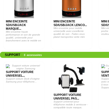
MINI ENCEINTE
MINI ENCEINTE
MINI
SD/USB/JACK
SD/USB/JACK LENCO...
SD/U
Mini enceinte pour mobile
Mini e
MARQUE...
universelle avec excellente
poche 
Mini enceinte haute
qualité de son - Faites vous
couleur
performance et son de grande
plaisir transportez cette mini
qualité, universelle pour
enceinte...
branchement avec le mobile en
USB/prise Jack et...
SUPPORT
5 accessoires
SUPPORT VOITURE
SUPP
UNIVERSEL...
VENT
Support voiture Dock d'origine
Suppor
Samsung pour téléphone...
avec v
à tous
Suppor
SUPPORT VOITURE
UNIVERSEL PAS...
Support universel pour
téléphone mobile à ventouse -
compatible toute marque,