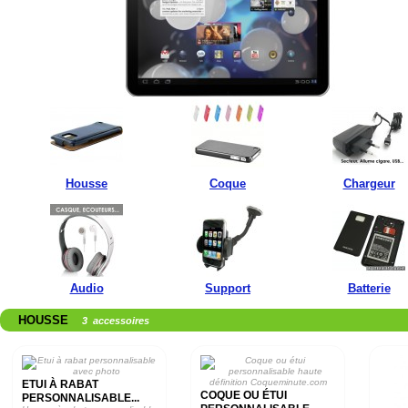
Housse
Coque
Chargeur
Audio
Support
Batterie
HOUSSE
3 accessoires
ETUI À RABAT
COQUE OU ÉTUI
PERSONNALISABLE...