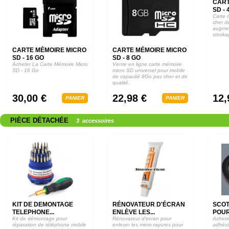
CART
SD - 
Carte 
cher d
augmen
stocka
CARTE MÉMOIRE MICRO
CARTE MÉMOIRE MICRO
SD - 16 GO
SD - 8 GO
Acheter La Carte Mémoire Micro
Vente en ligne carte mémoire
SD - 16 Go
micro SD universel pour mobile
de capacité 8Go pas cher et de
qualité.
30,00 €
22,98 €
12,
PANIER
PANIER
PIÈCE DÉTACHÉE
3 accessoires
KIT DE DEMONTAGE
RÉNOVATEUR D'ÉCRAN
SCOT
TELEPHONE...
ENLÈVE LES...
POUR 
Kit de démontage pour
Rénovateur d'ecran pour
Achete
réparation de téléphone mobile
enlever les micro-rayures pour
adhési