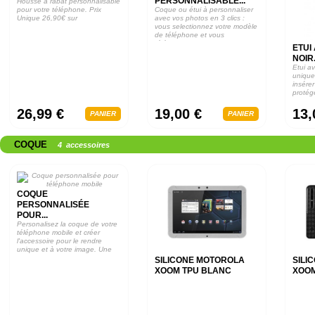
PERSONNALISABLE...
Housse à rabat personnalisable
pour votre téléphone. Prix
Coque ou étui à personnaliser
Unique 26,90€ sur
avec vos photos en 3 clics :
vous selectionnez votre modèle
de téléphone et vous
téléchargez...
ETUI
NOIR.
Etui av
unique
insérer
protég
26,99 €
19,00 €
13,
PANIER
PANIER
COQUE
4 accessoires
COQUE
PERSONNALISÉE
POUR...
Personalisez la coque de votre
téléphone mobile et créer
l'accessoire pour le rendre
unique et à votre image. Une
seule...
SILICONE MOTOROLA
SILI
XOOM TPU BLANC
XOOM