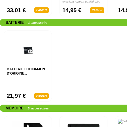
excellent rapport qualité prix.
Clients 100%...
33,01 €
14,95 €
14,
PANIER
PANIER
BATTERIE
1 accessoire
BATTERIE LITHIUM-ION
D'ORIGINE...
21,97 €
PANIER
MÉMOIRE
5 accessoires