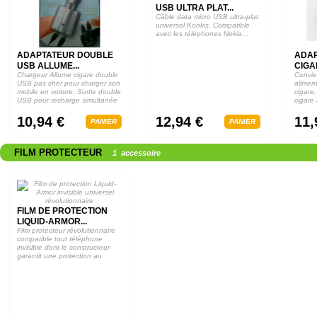
USB ULTRA PLAT...
Câble data micro USB ultra-plat
universel Konkis. Compatible
avec les téléphones Nokia...
ADAPTATEUR DOUBLE
ADAP
USB ALLUME...
CIGA
Chargeur Allume cigare double
Convie
USB pas cher pour charger son
alimen
mobile en voiture. Sortie double
cigare
USB pour recharge simultanée
cigare
de...
allume.
10,94 €
12,94 €
11,
PANIER
PANIER
FILM PROTECTEUR
1 accessoire
FILM DE PROTECTION
LIQUID-ARMOR...
Film protecteur révolutionnaire
compatible tout téléphone
invisible dont le constructeur
garantit une protection au
moins...