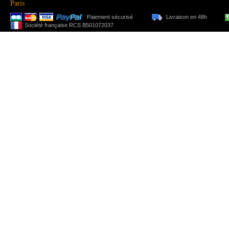
Paris
Paiement sécurisé
Livraison en 48h
Société française RCS B501072037