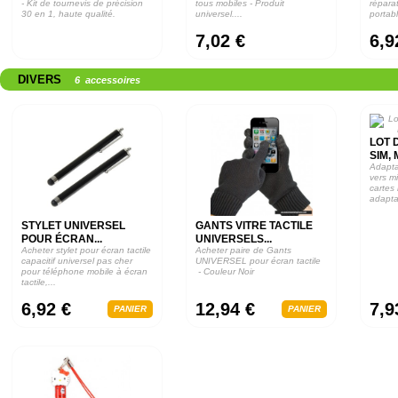
- Kit de tournevis de précision
tous mobiles - Produit
répara
30 en 1, haute qualité.
universel....
portab
7,02 €
6,9
DIVERS
6 accessoires
LOT 
SIM, 
Adapta
vers m
cartes
adapta
SIM...
STYLET UNIVERSEL
GANTS VITRE TACTILE
POUR ÉCRAN...
UNIVERSELS...
Acheter stylet pour écran tactile
Acheter paire de Gants
capacitif universel pas cher
UNIVERSEL pour écran tactile
pour téléphone mobile à écran
- Couleur Noir
tactile,...
6,92 €
12,94 €
7,9
PANIER
PANIER