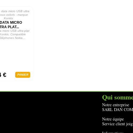
DATA MICRO
RA PLAT...
a micro USB ultra-plat
 Konkis. Compatible
téléphones Nokia...
4 €
PANIER
Qui somme
Notre entreprise
SARL DAN COM dep
Notre équipe
Service client jo