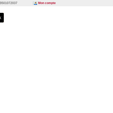
S B501072037
Mon compte