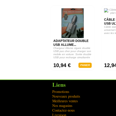
CÂBLE 
USB ULT
Câble dat
universel
avec les 
ADAPTATEUR DOUBLE
USB ALLUME...
Chargeur Allume cigare double
USB pas cher pour charger son
mobile en voiture. Sortie double
USB pour recharge simultanée
de...
10,94 €
12,9
PANIER
Liens
Promotions
Nouveaux produits
Meilleures ventes
Nos magasins
Contactez-nous
Livraison