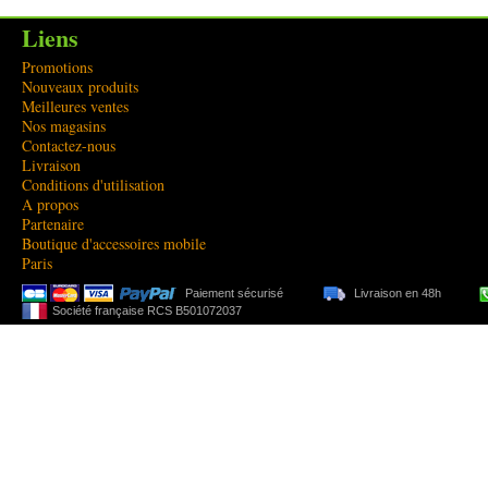
Liens
Promotions
Nouveaux produits
Meilleures ventes
Nos magasins
Contactez-nous
Livraison
Conditions d'utilisation
A propos
Partenaire
Boutique d'accessoires mobile
Paris
Paiement sécurisé
Livraison en 48h
Société française RCS B501072037