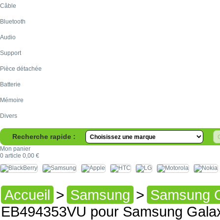
Câble
Bluetooth
Audio
Support
Pièce détachée
Batterie
Mémoire
Divers
Recherche rapide :
Mon panier
0
article
0,00 €
Accueil
>
Samsung
>
Samsung G
EB494353VU pour Samsung Galax