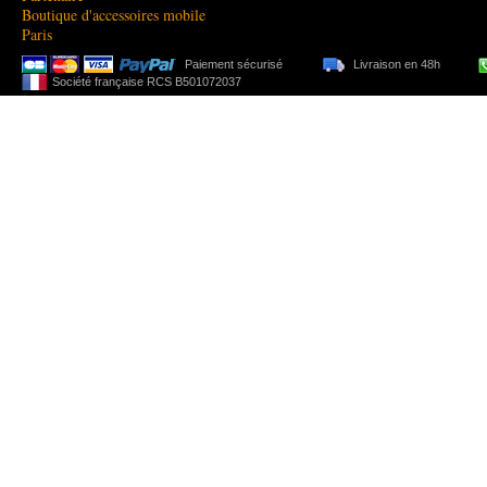
Boutique d'accessoires mobile
Paris
Paiement sécurisé
Livraison en 48h
Société française RCS B501072037