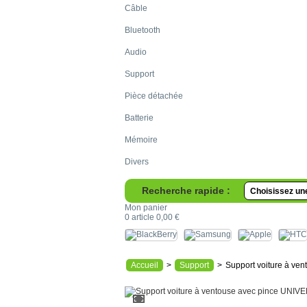
Câble
Bluetooth
Audio
Support
Pièce détachée
Batterie
Mémoire
Divers
Recherche rapide :
Mon panier
0
article
0,00 €
Accueil
>
Support
>
Support voiture à v