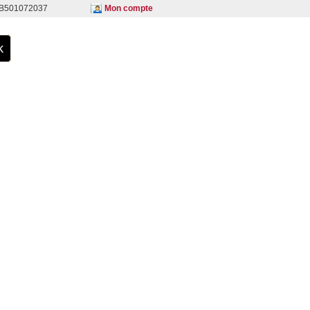
S B501072037
Mon compte